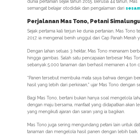
dunia pertanian sejak tahun 2015. Berusia 44 tahun, Ma
semangat belajar otodidak dan pengalaman dari
sesam
Perjalanan Mas Tono, Petani Simalung
Sejak pertama kali terjun ke dunia pertanian, Mas To
2017, ia mengenal benih unggul dari Cap Panah Merah 
Dengan lahan seluas 3 hektar, Mas Tono menanam berbag
hingga gambas. Salah satu pencapaian terbesar Mas To
sebanyak 5.000 tanaman dan berhasil memanen 4 ton c
“Panen tersebut membuka mata saya bahwa dengan beni
hasil yang lebih dari perkiraan,” ujar Mas Tono dengan 
Bagi Mas Tono, bertani bukan hanya soal mengelola la
dengan maju bersama, manfaat yang didapatkan akan leb
yang mengikuti ajaran dan saran yang ia bagikan.
Mas Tono juga sering mengundang petani lain untuk dat
tanaman dan mengelola hasil panen dengan lebih baik.