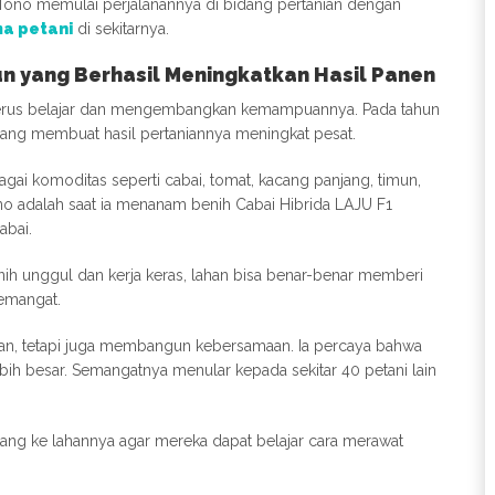
s Tono memulai perjalanannya di bidang pertanian dengan
a petani
di sekitarnya.
un yang Berhasil Meningkatkan Hasil Panen
no terus belajar dan mengembangkan kemampuannya. Pada tahun
yang membuat hasil pertaniannya meningkat pesat.
ai komoditas seperti cabai, tomat, kacang panjang, timun,
no adalah saat ia menanam benih Cabai Hibrida LAJU F1
abai.
h unggul dan kerja keras, lahan bisa benar-benar memberi
semangat.
han, tetapi juga membangun kebersamaan. Ia percaya bahwa
ih besar. Semangatnya menular kepada sekitar 40 petani lain
ang ke lahannya agar mereka dapat belajar cara merawat