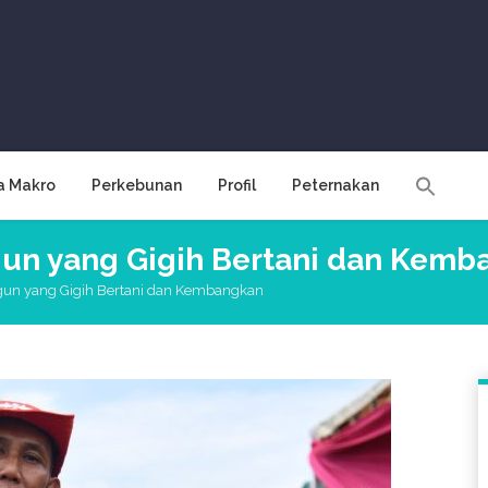
a Makro
Perkebunan
Profil
Peternakan
gun yang Gigih Bertani dan Kem
gun yang Gigih Bertani dan Kembangkan