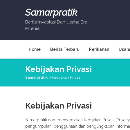
Skip
to
Samarpratik
content
Berita Investasi Dan Usaha Era
Milenial
Home
Berita Terbaru
Perikanan
Usah
Kebijakan Privasi
>
Samarpratik
Kebijakan Privasi
Kebijakan Privasi
Samarpratik.com menyediakan Kebijakan Privasi (Privac
pengumpulan, penggunaan dan pengungkapan informasi