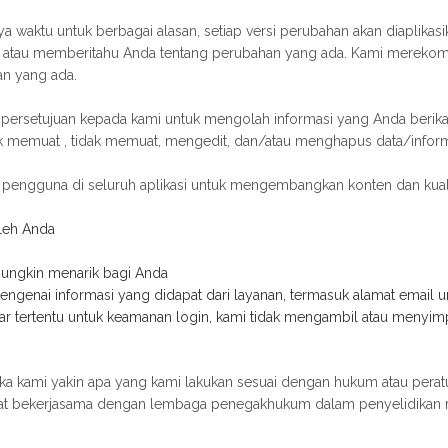
nya waktu untuk berbagai alasan, setiap versi perubahan akan diaplikasi
n atau memberitahu Anda tentang perubahan yang ada. Kami merekom
an yang ada.
setujuan kepada kami untuk mengolah informasi yang Anda berikan s
uk memuat , tidak memuat, mengedit, dan/atau menghapus data/infor
pengguna di seluruh aplikasi untuk mengembangkan konten dan kuali
oleh Anda
ungkin menarik bagi Anda
engenai informasi yang didapat dari layanan, termasuk alamat email
r tertentu untuk keamanan login, kami tidak mengambil atau menyim
jika kami yakin apa yang kami lakukan sesuai dengan hukum atau pera
dapat bekerjasama dengan lembaga penegakhukum dalam penyelidikan 