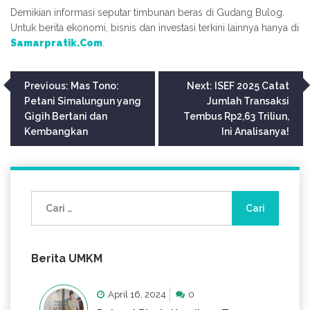
Demikian informasi seputar timbunan beras di Gudang Bulog.
Untuk berita ekonomi, bisnis dan investasi terkini lainnya hanya di
Samarpratik.Com
.
Navigasi
Previous:
Mas Tono:
Next:
ISEF 2025 Catat
Petani Simalungun yang
Jumlah Transaksi
pos
Gigih Bertani dan
Tembus Rp2,63 Triliun,
Kembangkan
Ini Analisanya!
Cari
untuk:
Berita UMKM
April 16, 2024
0