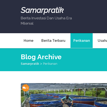
Skip
to
Samarpratik
content
Berita Investasi Dan Usaha Era
Milenial
Home
Berita Terbaru
Perikanan
Usah
Blog Archive
>
Samarpratik
Perikanan
0