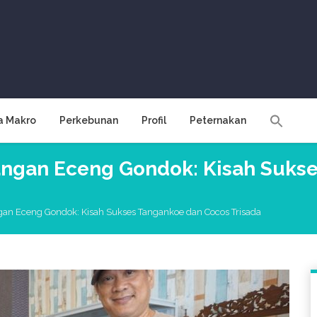
a Makro
Perkebunan
Profil
Peternakan
 Tangan Eceng Gondok: Kisah Suk
angan Eceng Gondok: Kisah Sukses Tangankoe dan Cocos Trisada