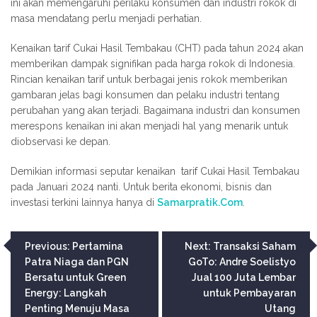
ini akan memengaruhi perilaku konsumen dan industri rokok di
masa mendatang perlu menjadi perhatian.
Kenaikan tarif Cukai Hasil Tembakau (CHT) pada tahun 2024 akan
memberikan dampak signifikan pada harga rokok di Indonesia.
Rincian kenaikan tarif untuk berbagai jenis rokok memberikan
gambaran jelas bagi konsumen dan pelaku industri tentang
perubahan yang akan terjadi. Bagaimana industri dan konsumen
merespons kenaikan ini akan menjadi hal yang menarik untuk
diobservasi ke depan.
Demikian informasi seputar kenaikan tarif Cukai Hasil Tembakau
pada Januari 2024 nanti. Untuk berita ekonomi, bisnis dan
investasi terkini lainnya hanya di
Samarpratik.Com
.
Navigasi
Previous:
Pertamina
Next:
Transaksi Saham
Patra Niaga dan PGN
GoTo: Andre Soelistyo
pos
Bersatu untuk Green
Jual 100 Juta Lembar
Energy: Langkah
untuk Pembayaran
Penting Menuju Masa
Utang