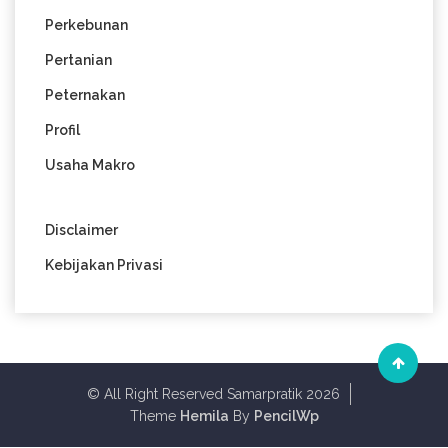
Perkebunan
Pertanian
Peternakan
Profil
Usaha Makro
Disclaimer
Kebijakan Privasi
© All Right Reserved Samarpratik 2026
Theme
Hemila
By
PencilWp