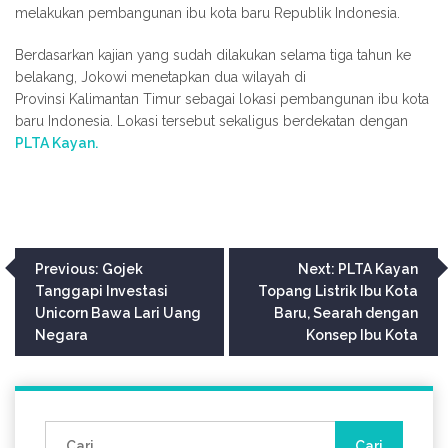
melakukan pembangunan ibu kota baru Republik Indonesia.
Berdasarkan kajian yang sudah dilakukan selama tiga tahun ke
belakang, Jokowi menetapkan dua wilayah di
Provinsi Kalimantan Timur sebagai lokasi pembangunan ibu kota
baru Indonesia. Lokasi tersebut sekaligus berdekatan dengan
PLTA Kayan.
Navigasi
Previous:
Gojek
Next:
PLTA Kayan
Tanggapi Investasi
Topang Listrik Ibu Kota
pos
Unicorn Bawa Lari Uang
Baru, Searah dengan
Negara
Konsep Ibu Kota
Cari