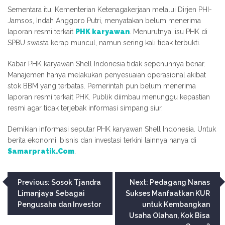
Sementara itu, Kementerian Ketenagakerjaan melalui Dirjen PHI-
Jamsos, Indah Anggoro Putri, menyatakan belum menerima
laporan resmi terkait
PHK karyawan
. Menurutnya, isu PHK di
SPBU swasta kerap muncul, namun sering kali tidak terbukti.
Kabar PHK karyawan Shell Indonesia tidak sepenuhnya benar.
Manajemen hanya melakukan penyesuaian operasional akibat
stok BBM yang terbatas. Pemerintah pun belum menerima
laporan resmi terkait PHK. Publik diimbau menunggu kepastian
resmi agar tidak terjebak informasi simpang siur.
Demikian informasi seputar PHK karyawan Shell Indonesia. Untuk
berita ekonomi, bisnis dan investasi terkini lainnya hanya di
Samarpratik.Com
.
Navigasi
Previous:
Sosok Tjandra
Next:
Pedagang Nanas
Limanjaya Sebagai
Sukses Manfaatkan KUR
pos
Pengusaha dan Investor
untuk Kembangkan
Usaha Olahan, Kok Bisa