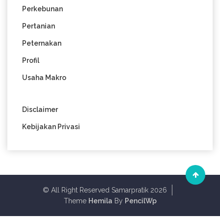
Perkebunan
Pertanian
Peternakan
Profil
Usaha Makro
Disclaimer
Kebijakan Privasi
© All Right Reserved Samarpratik 2026
Theme
Hemila
By
PencilWp