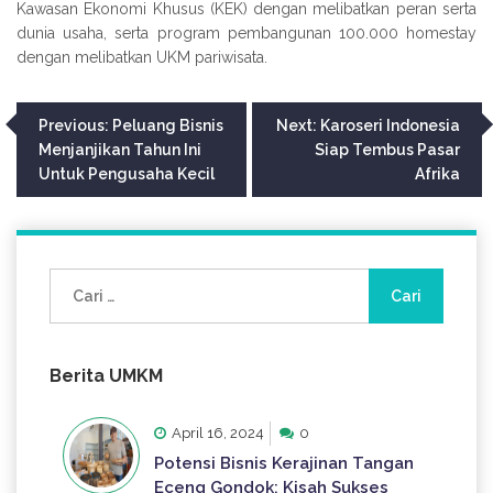
Kawasan Ekonomi Khusus (KEK) dengan melibatkan peran serta
dunia usaha, serta program pembangunan 100.000 homestay
dengan melibatkan UKM pariwisata.
Navigasi
Previous:
Peluang Bisnis
Next:
Karoseri Indonesia
Menjanjikan Tahun Ini
Siap Tembus Pasar
pos
Untuk Pengusaha Kecil
Afrika
Cari
untuk:
Berita UMKM
April 16, 2024
0
Potensi Bisnis Kerajinan Tangan
Eceng Gondok: Kisah Sukses