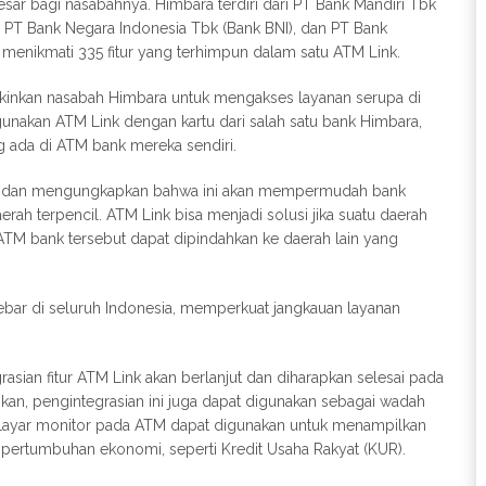
 bagi nasabahnya. Himbara terdiri dari PT Bank Mandiri Tbk
), PT Bank Negara Indonesia Tbk (Bank BNI), dan PT Bank
menikmati 335 fitur yang terhimpun dalam satu ATM Link.
ungkinkan nasabah Himbara untuk mengakses layanan serupa di
gunakan ATM Link dengan kartu dari salah satu bank Himbara,
 ada di ATM bank mereka sendiri.
ni dan mengungkapkan bahwa ini akan mempermudah bank
h terpencil. ATM Link bisa menjadi solusi jika suatu daerah
ATM bank tersebut dapat dipindahkan ke daerah lain yang
rsebar di seluruh Indonesia, memperkuat jangkauan layanan
asian fitur ATM Link akan berlanjut dan diharapkan selesai pada
an, pengintegrasian ini juga dapat digunakan sebagai wadah
ayar monitor pada ATM dapat digunakan untuk menampilkan
rtumbuhan ekonomi, seperti Kredit Usaha Rakyat (KUR).