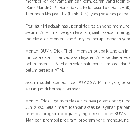
memberikan kenyamanan dan kemudahan yang lebih besar
(Bank Mandiri), PT Bank Rakyat Indonesia Tbk (Bank BRI
Tabungan Negara Tbk (Bank BTN), yang sekarang dapat 
Fitur-fitur ini adalah hasil pengintegrasian yang mem
seluruh ATM Link. Dengan kata lain, saat nasabah meng
mereka akan menemukan fitur yang serupa dengan yang
Menteri BUMN Erick Thohir menyambut baik langkah i
Himbara dalam menyediakan layanan ATM ke daerah-daera
belum memiliki ATM dari salah satu bank Himbara, dan 
belum tersedia ATM.
Saat ini, sudah ada lebih dari 53.000 ATM Link yang te
keuangan di berbagai wilayah.
Menteri Erick juga menjelaskan bahwa proses pengintegr
Juni 2024. Selain memudahkan akses ke layanan perbank
promosi program-program yang dikelola oleh BUMN. L
iklan dan promosi program-program yang mendukung pe