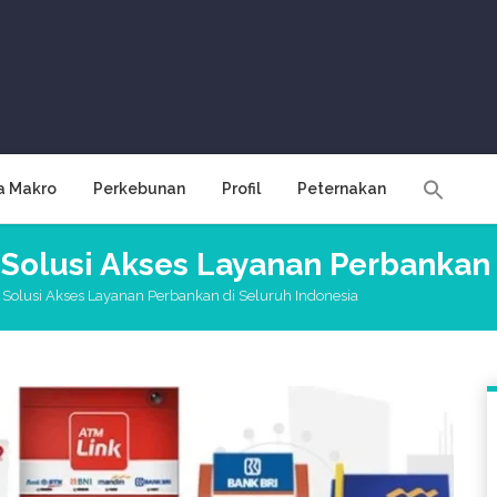
a Makro
Perkebunan
Profil
Peternakan
 Solusi Akses Layanan Perbankan 
 Solusi Akses Layanan Perbankan di Seluruh Indonesia