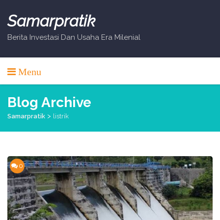
Skip
to
Samarpratik
content
Berita Investasi Dan Usaha Era Milenial
Menu
Blog Archive
>
Samarpratik
listrik
0