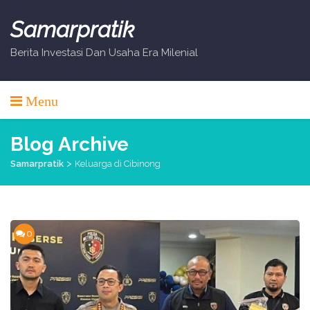
Skip
to
Samarpratik
content
Berita Investasi Dan Usaha Era Milenial
Menu
Blog Archive
>
Samarpratik
Keluarga di Cibinong
0