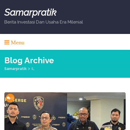
Skip
to
Samarpratik
content
Berita Investasi Dan Usaha Era Milenial
Menu
Blog Archive
>
Samarpratik
IL
0