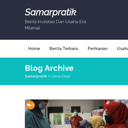
Skip
to
Samarpratik
content
Berita Investasi Dan Usaha Era
Milenial
Home
Berita Terbaru
Perikanan
Usah
Blog Archive
>
Samarpratik
Dana Desa
0