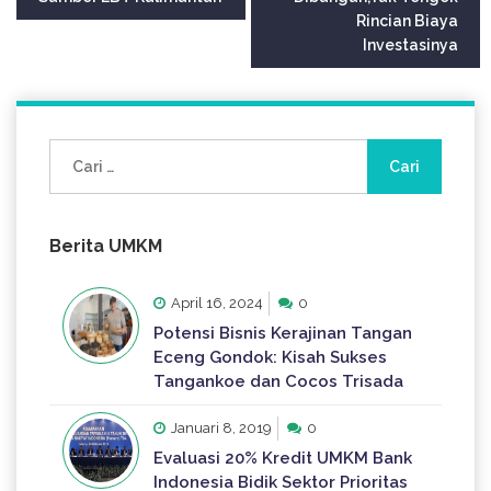
pos
Rincian Biaya
Investasinya
Cari
untuk:
Berita UMKM
April 16, 2024
0
Potensi Bisnis Kerajinan Tangan
Eceng Gondok: Kisah Sukses
Tangankoe dan Cocos Trisada
Januari 8, 2019
0
Evaluasi 20% Kredit UMKM Bank
Indonesia Bidik Sektor Prioritas