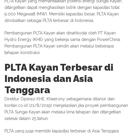
PLTA Kayan yang memanfaatkan potensi energi Sungai Kayan,
ditargetkan dapat menghasilkan listrik dengan kapasitas total
9.000 Megawatt (MW). Memiliki kapasitas besar, PLTA Kayan
dinobatkan sebagai PLTA terbesar di Indonesia.
Pembangunan PLTA Kayan akan dinahkodai oleh PT Kayan
Hydro Energy (KHE) yang bekerja sama dengan PowerChina.
Pembangunan PLTA Kayan sendiri akan melalui beberapa
tahapan konstruksi.
PLTA Kayan Terbesar di
Indonesia dan Asia
Tenggara
Direktur Operasi KHE, Khaerony sebagaimana dilansir dari
kontan.co.id (21/8/2019) menjelaskan jika proyek pembangunan
PLTA Sungai Kayan akan melalui lima tahapan dan ditargetkan
selesai dalam 25 tahun.
PLTA yang juga memiliki kapasitas terbesar di Asia Tenggara