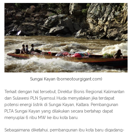
Sungai Kayan (borneotourgigant.com)
Terkait dengan hal tersebut, Direktur Bisnis Regional Kalimantan
dan Sulawesi PLN Syamsul Huda menyatakan jika terdapat
potensi energi listrik di Sungai Kayan, Kaltara. Pembangunan
PLTA Sungai Kayan yang dilakukan secara bertahap dapat
menyuplai 6 ribu MW ke ibu kota baru.
Sebagaimana diketahui, pembangunan ibu kota baru digadang-