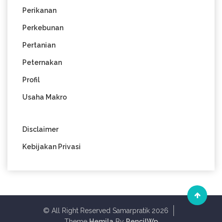
Perikanan
Perkebunan
Pertanian
Peternakan
Profil
Usaha Makro
Disclaimer
Kebijakan Privasi
© All Right Reserved Samarpratik 2026
Theme
Hemila
By
PencilWp