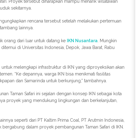
fari. Proyek tersebut diharapkan mampu menarik wisatawan
uduk sekitarnya.
mengungkapkan rencana tersebut setelah melakukan pertemuan
tambang lainnya.
 orang dari luar untuk datang ke
IKN Nusantara
. Mungkin
 ditemui di Universitas Indonesia, Depok, Jawa Barat, Rabu
 untuk melengkapi infrastruktur di IKN yang diproyeksikan akan
emen. “Ke depannya, warga IKN bisa menikmati fasilitas
alikpapan dan Samarinda untuk berkunjung,” tambahnya.
an Taman Safari ini sejalan dengan konsep IKN sebagai kota
nya proyek yang mendukung lingkungan dan berkelanjutan,
innya seperti dari PT Kaltim Prima Coal, PT Arutmin Indonesia,
k bergabung dalam proyek pembangunan Taman Safari di IKN.