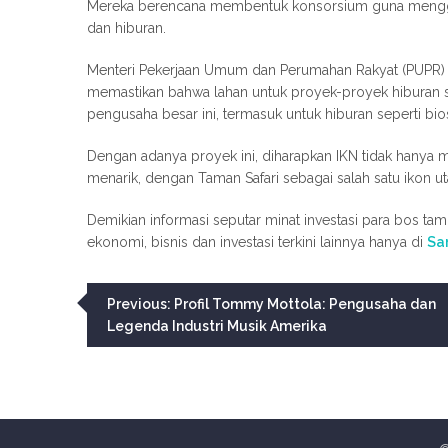
Mereka berencana membentuk konsorsium guna menggara
dan hiburan.
Menteri Pekerjaan Umum dan Perumahan Rakyat (PUPR) se
memastikan bahwa lahan untuk proyek-proyek hiburan s
pengusaha besar ini, termasuk untuk hiburan seperti bio
Dengan adanya proyek ini, diharapkan IKN tidak hanya m
menarik, dengan Taman Safari sebagai salah satu ikon u
Demikian informasi seputar minat investasi para bos ta
ekonomi, bisnis dan investasi terkini lainnya hanya di
Sa
Navigasi
Previous:
Profil Tommy Mottola: Pengusaha dan
Legenda Industri Musik Amerika
pos