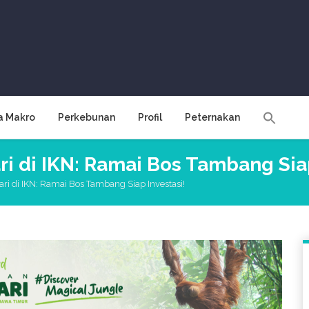
a Makro
Perkebunan
Profil
Peternakan
 di IKN: Ramai Bos Tambang Siap
 di IKN: Ramai Bos Tambang Siap Investasi!