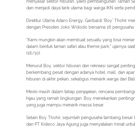
menyasar sektor hiburan, yakni pembangunan Taman Sa
dan menjadi daya tarik utama bagi warga IKN serta pend
Direktur Utama Adaro Energy, Garibaldi ‘Boy’ Thohir 
dengan Presiden Joko Widodo bersama 16 pengusaha 
“Kami mungkin akan membuat sesuatu yang bisa menarik
dalam bentuk taman safari atau theme park,” ujarnya saat
(16/10).
Menurut Boy, sektor hiburan dan rekreasi sangat penting
berkembang pesat dengan adanya hotel, mall, dan apart
hiburan di akhir pekan, sekaligus menarik warga dari B
Meski masih dalam tahap penjajakan, rencana pembangun
hijau yang ramah lingkungan. Boy menekankan penting
yang juga mampu menarik massa besar.
Selain Boy Thohir, sejumlah pengusaha tambang besar la
dan PT Kideco Jaya Agung juga menyatakan minat untu