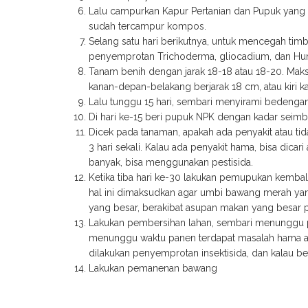
Lalu campurkan Kapur Pertanian dan Pupuk yang 
sudah tercampur kompos.
Selang satu hari berikutnya, untuk mencegah timb
penyemprotan Trichoderma, gliocadium, dan Hu
Tanam benih dengan jarak 18-18 atau 18-20. Maks
kanan-depan-belakang berjarak 18 cm, atau kiri k
Lalu tunggu 15 hari, sembari menyirami bedengan d
Di hari ke-15 beri pupuk NPK dengan kadar seimb
Dicek pada tanaman, apakah ada penyakit atau tida
3 hari sekali. Kalau ada penyakit hama, bisa dicar
banyak, bisa menggunakan pestisida.
Ketika tiba hari ke-30 lakukan pemupukan kembal
hal ini dimaksudkan agar umbi bawang merah yan
yang besar, berakibat asupan makan yang besar p
Lakukan pembersihan lahan, sembari menunggu pa
menunggu waktu panen terdapat masalah hama ata
dilakukan penyemprotan insektisida, dan kalau b
Lakukan pemanenan bawang