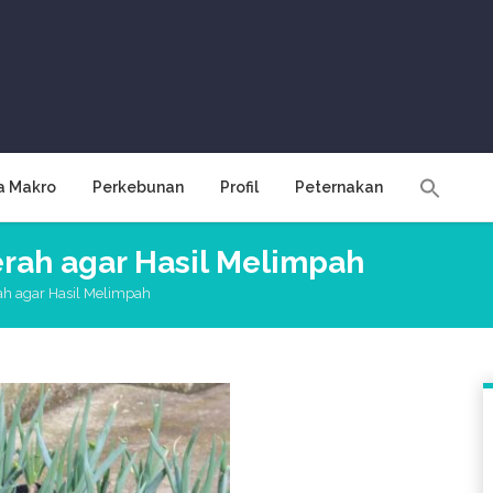
a Makro
Perkebunan
Profil
Peternakan
ah agar Hasil Melimpah
 agar Hasil Melimpah