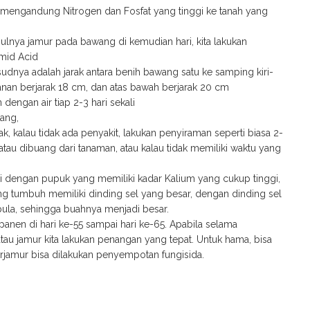
mengandung Nitrogen dan Fosfat yang tinggi ke tanah yang
ulnya jamur pada bawang di kemudian hari, kita lakukan
mid Acid
udnya adalah jarak antara benih bawang satu ke samping kiri-
anan berjarak 18 cm, dan atas bawah berjarak 20 cm
engan air tiap 2-3 hari sekali
ang,
k, kalau tidak ada penyakit, lakukan penyiraman seperti biasa 2-
i atau dibuang dari tanaman, atau kalau tidak memiliki waktu yang
i dengan pupuk yang memiliki kadar Kalium yang cukup tinggi,
g tumbuh memiliki dinding sel yang besar, dengan dinding sel
ula, sehingga buahnya menjadi besar.
nen di hari ke-55 sampai hari ke-65. Apabila selama
u jamur kita lakukan penangan yang tepat. Untuk hama, bisa
erjamur bisa dilakukan penyempotan fungisida.