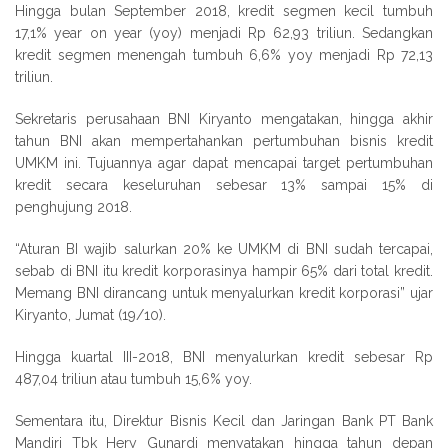
Hingga bulan September 2018, kredit segmen kecil tumbuh
17,1% year on year (yoy) menjadi Rp 62,93 triliun. Sedangkan
kredit segmen menengah tumbuh 6,6% yoy menjadi Rp 72,13
triliun.
Sekretaris perusahaan BNI Kiryanto mengatakan, hingga akhir
tahun BNI akan mempertahankan pertumbuhan bisnis kredit
UMKM ini. Tujuannya agar dapat mencapai target pertumbuhan
kredit secara keseluruhan sebesar 13% sampai 15% di
penghujung 2018.
“Aturan BI wajib salurkan 20% ke UMKM di BNI sudah tercapai,
sebab di BNI itu kredit korporasinya hampir 65% dari total kredit.
Memang BNI dirancang untuk menyalurkan kredit korporasi” ujar
Kiryanto, Jumat (19/10).
Hingga kuartal III-2018, BNI menyalurkan kredit sebesar Rp
487,04 triliun atau tumbuh 15,6% yoy.
Sementara itu, Direktur Bisnis Kecil dan Jaringan Bank PT Bank
Mandiri Tbk Hery Gunardi menyatakan hingga tahun depan