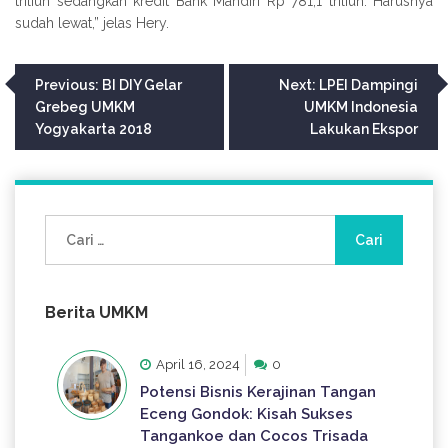
triliun sedangkan kredit Bank Mandiri Rp 781,1 triliun. Harusnya
sudah lewat,” jelas Hery.
Navigasi
Previous:
BI DIY Gelar
Next:
LPEI Dampingi
Grebeg UMKM
UMKM Indonesia
pos
Yogyakarta 2018
Lakukan Ekspor
Cari
untuk:
Berita UMKM
April 16, 2024
0
Potensi Bisnis Kerajinan Tangan
Eceng Gondok: Kisah Sukses
Tangankoe dan Cocos Trisada