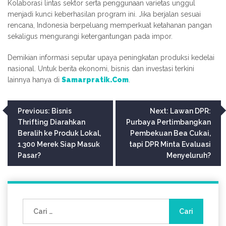
Kolaborasi lintas sektor serta penggunaan varietas unggul
menjadi kunci keberhasilan program ini. Jika berjalan sesuai
rencana, Indonesia berpeluang memperkuat ketahanan pangan
sekaligus mengurangi ketergantungan pada impor.
Demikian informasi seputar upaya peningkatan produksi kedelai
nasional. Untuk berita ekonomi, bisnis dan investasi terkini
lainnya hanya di
Samarpratik.Com
.
Navigasi
Previous:
Bisnis
Next:
Lawan DPR:
Thrifting Diarahkan
Purbaya Pertimbangkan
pos
Beralih ke Produk Lokal,
Pembekuan Bea Cukai,
1.300 Merek Siap Masuk
tapi DPR Minta Evaluasi
Pasar?
Menyeluruh?
Cari
untuk: