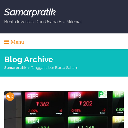
Skip
to
Samarpratik
content
Berita Investasi Dan Usaha Era Milenial
Menu
Blog Archive
>
Samarpratik
Tanggal Libur Bursa Saham
0