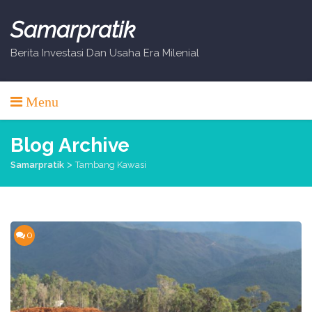
Skip
to
Samarpratik
content
Berita Investasi Dan Usaha Era Milenial
Menu
Blog Archive
>
Samarpratik
Tambang Kawasi
0