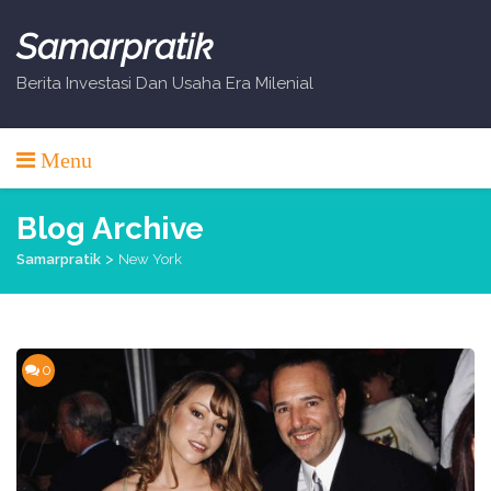
Skip
to
Samarpratik
content
Berita Investasi Dan Usaha Era Milenial
Menu
Blog Archive
>
Samarpratik
New York
0