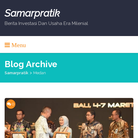
Skip
to
Samarpratik
content
Berita Investasi Dan Usaha Era Milenial
Menu
Blog Archive
>
Samarpratik
Medan
0