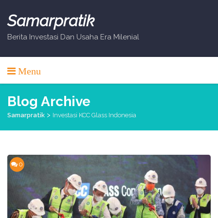
Skip
to
Samarpratik
content
Berita Investasi Dan Usaha Era Milenial
Menu
Blog Archive
>
Samarpratik
Investasi KCC Glass Indonesia
0