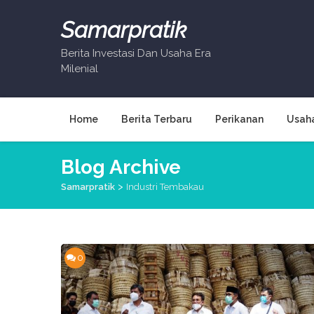
Skip
to
Samarpratik
content
Berita Investasi Dan Usaha Era
Milenial
Home
Berita Terbaru
Perikanan
Usah
Blog Archive
>
Samarpratik
Industri Tembakau
0