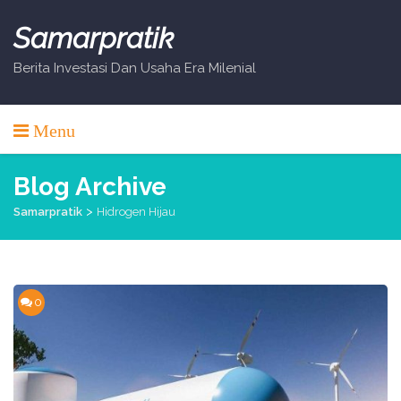
Skip
to
Samarpratik
content
Berita Investasi Dan Usaha Era Milenial
Menu
Blog Archive
>
Samarpratik
Hidrogen Hijau
0