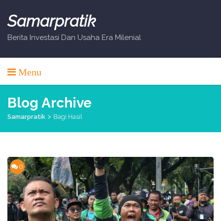
Skip
to
Samarpratik
content
Berita Investasi Dan Usaha Era Milenial
Menu
Blog Archive
>
Samarpratik
Bagi Hasil
0