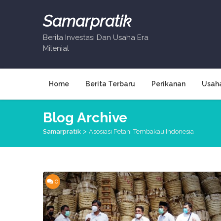
Skip
to
Samarpratik
content
Berita Investasi Dan Usaha Era
Milenial
Home
Berita Terbaru
Perikanan
Usah
Blog Archive
>
Samarpratik
Asosiasi Petani Tembakau Indonesia
0